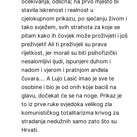
očekivanja, odlična; na prvo mjesto bi
stavila iskrenost i realnost u
cjelokupnom prikazu, po sjećanju živom i
tako svježem, svih strahota za koje se
pitam kako ih čovjek može proživjeti i još
preživjeti! Ali ti preživjeli su prava
rijetkost, jer morali su biti psihofizički
nesalomljivi ljudi, ispunjeni duhom i
nadom i vjerom i pratnjom anđela
čuvara…. A Lujo Lasić imao je sve te
osobine i bio je od onih koje baciš na
glavu, dočekat će se na noge. Prikaz je
to iz prve ruke svjedoka velikog zla
komunističkog totalitarizma krivog za
stradanja nedužnih samo zato što su
Hrvati.