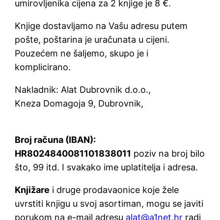
umirovljenika cijena za 2 knjige je 8 €.
Knjige dostavljamo na Vašu adresu putem
pošte, poštarina je uračunata u cijeni.
Pouzećem ne šaljemo, skupo je i
komplicirano.
Nakladnik: Alat Dubrovnik d.o.o.,
Kneza Domagoja 9, Dubrovnik,
Broj računa (IBAN):
HR8024840081101838011
poziv na broj bilo
što, 99 itd. I svakako ime uplatitelja i adresa.
Knjižare
i druge prodavaonice koje žele
uvrstiti knjigu u svoj asortiman, mogu se javiti
porukom na e-mail adresu
alat@a1net.hr
radi