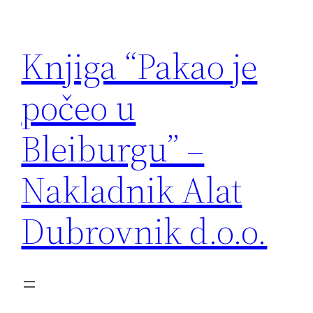
Skoči
do
Knjiga “Pakao je
sadržaja
počeo u
Bleiburgu” –
Nakladnik Alat
Dubrovnik d.o.o.