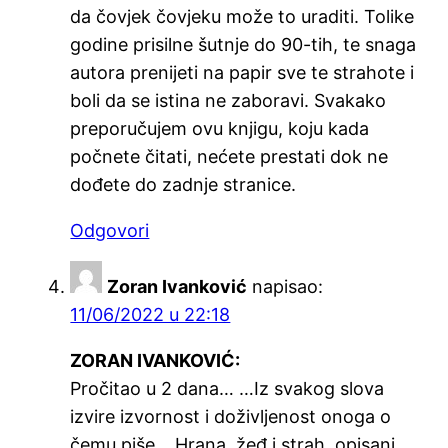
da čovjek čovjeku može to uraditi. Tolike
godine prisilne šutnje do 90-tih, te snaga
autora prenijeti na papir sve te strahote i
boli da se istina ne zaboravi. Svakako
preporučujem ovu knjigu, koju kada
počnete čitati, nećete prestati dok ne
dođete do zadnje stranice.
Odgovori
Zoran Ivanković
napisao:
11/06/2022 u 22:18
ZORAN IVANKOVIĆ:
Pročitao u 2 dana… …Iz svakog slova
izvire izvornost i doživljenost onoga o
čemu piše… Hrana, žeđ i strah, opisani