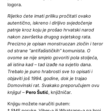
logora.
Rijetko ćete imati priliku pročitati ovako
autentično, iskreno i dirljivo svjedočenje
patnje kroz koju je prošao hrvatski narod
nakon završetka drugog svjetskog rata.
Precizno je opisan monstruozan zločin i teror
od strane “antifašističkih” komunista. O
ovome se nije smjelo govoriti pola stoljeća,
ali istina kad – tad izađe na svjetlo dana.
Trebalo je puno hrabrosti sve to opisati i
objaviti još 1994. godine, dok je trajao
Domovinski rat. Svakako preporučujem ovu
knjigu!
–
Pero Šutić
, knjižničar.
Knjigu možete naručiti putem:
* SMS poruke, Viber-a ili Whatsapp-a na broj