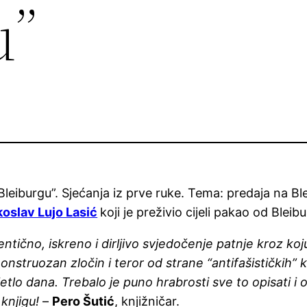
u”
 Bleiburgu”. Sjećanja iz prve ruke. Tema: predaja na Blei
koslav Lujo Lasić
koji je preživio cijeli pakao od Blei
utentično, iskreno i dirljivo svjedočenje patnje kroz k
nstruozan zločin i teror od strane “antifašističkih”
vjetlo dana. Trebalo je puno hrabrosti sve to opisati i 
knjigu!
–
Pero Šutić
, knjižničar.