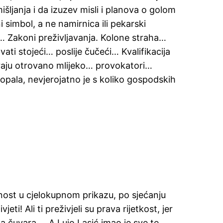
šljanja i da izuzev misli i planova o golom
 simbol, a ne namirnica ili pekarski
i… Zakoni preživljavanja. Kolone straha…
ati stojeći… poslije čučeći… Kvalifikacija
viraju otrovano mlijeko… provokatori…
opala, nevjerojatno je s koliko gospodskih
lnost u cjelokupnom prikazu, po sjećanju
ti! Ali ti preživjeli su prava rijetkost, jer
ela čuvara…. A Lujo Lasić imao je sve te