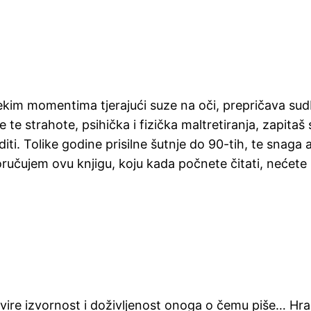
u nekim momentima tjerajući suze na oči, prepričava su
ve te strahote, psihička i fizička maltretiranja, zapitaš
. Tolike godine prisilne šutnje do 90-tih, te snaga au
ručujem ovu knjigu, koju kada počnete čitati, nećete
ire izvornost i doživljenost onoga o čemu piše… Hrana,