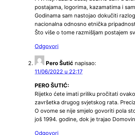
postajama, logorima, kazamatima i sa
Godinama sam nastojao dokučiti razlog o
nacionalna odnosno etnička pripadnost b
Što više o tome razmišljam postajem sve
Odgovori
Pero Šutić
napisao:
11/06/2022 u 22:17
PERO ŠUTIĆ:
Rijetko ćete imati priliku pročitati ova
završetka drugog svjetskog rata. Preciz
O ovome se nije smjelo govoriti pola stol
još 1994. godine, dok je trajao Domovi
Odgovori