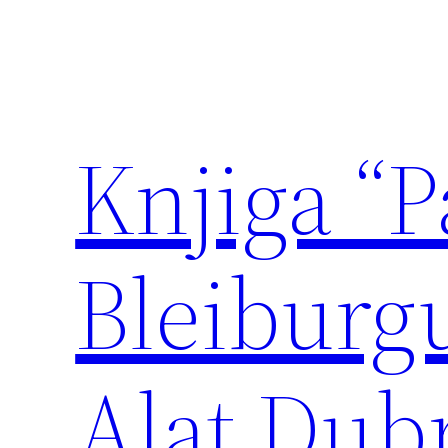
Skoči
do
sadržaja
Knjiga “P
Bleiburg
Alat Dubr