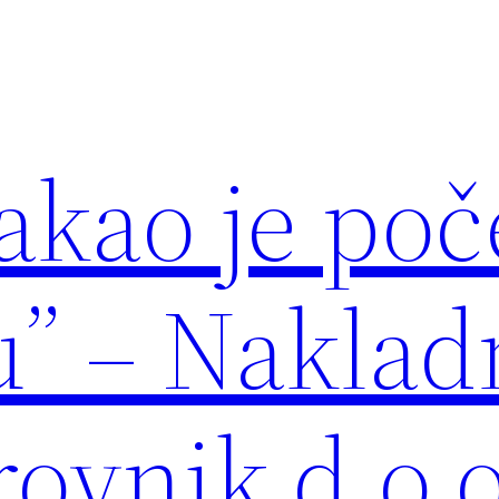
akao je poč
u” – Naklad
ovnik d.o.o