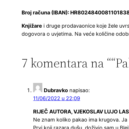
Broj računa (IBAN): HR802484008110183
Knjižare
i druge prodavaonice koje žele uvrs
dogovora o uvjetima. Na veće količine odobr
7 komentara na ““Pa
Dubravko
napisao:
11/06/2022 u 22:09
RIJEČ AUTORA, VJEKOSLAV LUJO LAS
Ne znam koliko pakao ima krugova. Ja 
Prvi koji razara dušu, doživio sam u Ble