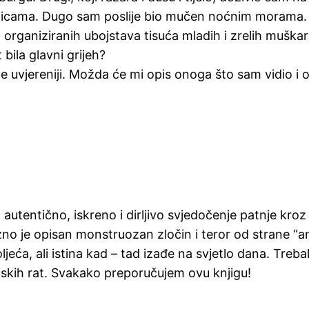
micama. Dugo sam poslije bio mučen noćnim morama.
rganiziranih ubojstava tisuća mladih i zrelih muškara
ila glavni grijeh?
 uvjereniji. Možda će mi opis onoga što sam vidio i o
ko autentično, iskreno i dirljivo svjedočenje patnje kr
no je opisan monstruozan zločin i teror od strane “an
jeća, ali istina kad – tad izađe na svjetlo dana. Trebal
nskih rat. Svakako preporučujem ovu knjigu!