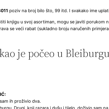
8011
poziv na broj bilo što, 99 itd. I svakako ime uplati
titi knjigu u svoj asortiman, mogu se javiti porukom 
ava se veći rabat (sukladno broju naručenih primjera
kao je počeo u Bleiburgu
IĆ:
sam ih proživio dva.
iburgu. Drugi, koji razara i dušu i tijelo, doživio sam