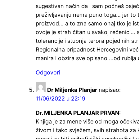
sugestivan način da i sam počneš osjećat
preživljavanju nema puno toga… jer to ta
proizvod… a to zna samo onaj tko je ist
ovdje je strah čitan u svakoj rečenici… 
tolerancije i stupnja terora pojedinih 
Regionalna pripadnost Hercegovini veći
manira i obzira sve opisano …od rublja d
Odgovori
Dr Miljenka Planjar
napisao:
11/06/2022 u 22:19
Dr. MILJENKA PLANJAR PRVAN:
Knjiga je za mene više od moga očekivan
živom i tako svježem, svih strahota za koj
morali su biti psihofizički nesalomljivi