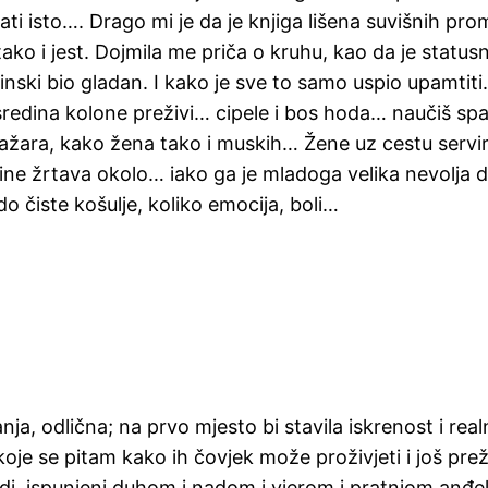
i isto…. Drago mi je da je knjiga lišena suvišnih promi
ko i jest. Dojmila me priča o kruhu, kao da je statusni
inski bio gladan. I kako je sve to samo uspio upamtit
sredina kolone preživi… cipele i bos hoda… naučiš spav
stražara, kako žena tako i muskih… Žene uz cestu ser
ne žrtava okolo… iako ga je mladoga velika nevolja d
o čiste košulje, koliko emocija, boli…
ja, odlična; na prvo mjesto bi stavila iskrenost i rea
e se pitam kako ih čovjek može proživjeti i još preživje
 ljudi, ispunjeni duhom i nadom i vjerom i pratnjom anđ