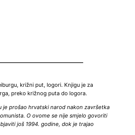
burgu, križni put, logori. Knjigu je za
burga, preko križnog puta do logora.
oju je prošao hrvatski narod nakon završetka
 komunista. O ovome se nije smjelo govoriti
objaviti još 1994. godine, dok je trajao