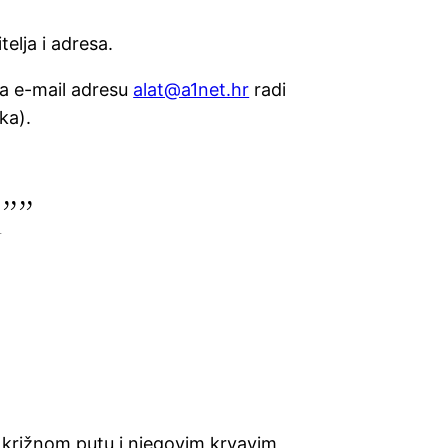
telja i adresa.
na e-mail adresu
alat@a1net.hr
radi
ka).
””
 na križnom putu i njegovim krvavim