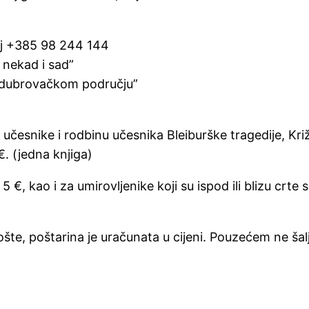
oj +385 98 244 144
nekad i sad”
 dubrovačkom području”
 učesnike i rodbinu učesnika Bleiburške tragedije, Križ
€. (jedna knjiga)
 €, kao i za umirovljenike koji su ispod ili blizu crte
te, poštarina je uračunata u cijeni. Pouzećem ne šalj