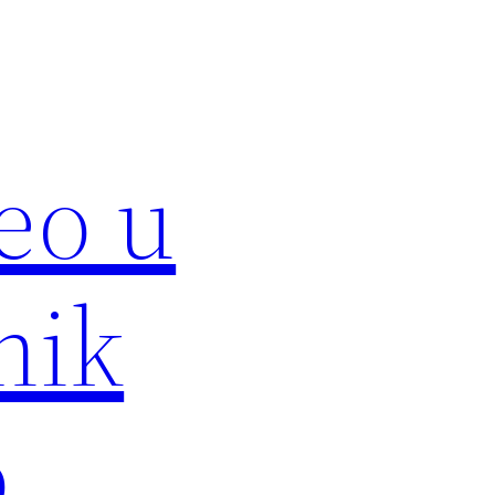
eo u
nik
.